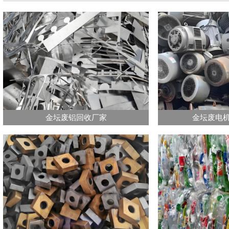
金坛废铝回收厂家
金坛废电