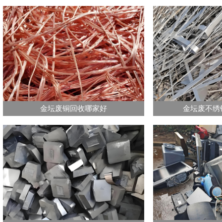
金坛废铜回收哪家好
金坛废不绣